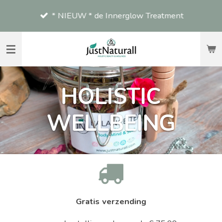
Ga
* NIEUW * de Innerglow Treatment
direct
naar
de
hoofdinhoud
HOLISTIC
WELLBEING
Gratis verzending