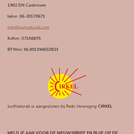
1902 DN Castricum
telnr. 06-20170671
info@justnaturall.com
KvKnr: 37156875
BTWnr: NL001394553B23
JustNaturall is aangesloten bij Reiki Vereniging
CIRKEL
MELD JE AAN VOOR DE NIEUWSBRIEF EN BLIJF OP DE