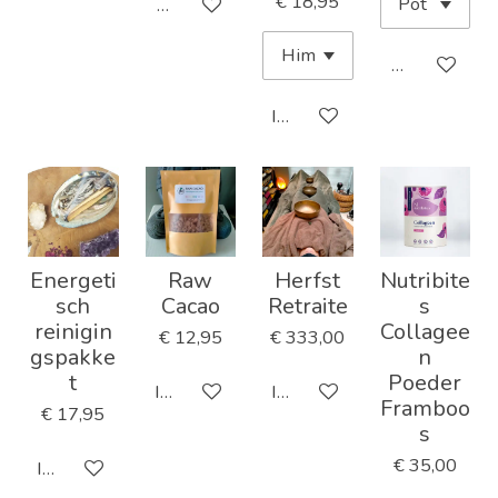
€ 18,95
Houd mij op de hoogte
Houd mij op 
In winkelwagen
Energeti
Raw
Herfst
Nutribite
sch
Cacao
Retraite
s
reinigin
Collagee
€ 12,95
€ 333,00
gspakke
n
t
Poeder
In winkelwagen
In winkelwagen
Framboo
€ 17,95
s
€ 35,00
In winkelwagen