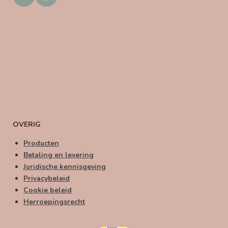
n
a
s
c
t
e
a
b
g
o
r
o
a
k
m
OVERIG
Producten
Betaling en levering
Juridische kennisgeving
Privacybeleid
Cookie beleid
Herroepingsrecht