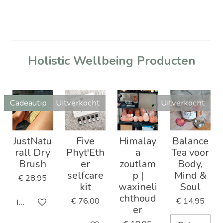
Holistic Wellbeing Producten
Cadeautip
Uitverkocht
Uitverkocht
JustNatu
Five
Himalay
Balance
rall Dry
Phyt'Eth
a
Tea voor
Brush
er
zoutlam
Body,
selfcare
p |
Mind &
€ 28,95
kit
waxineli
Soul
chthoud
€ 76,00
€ 14,95
In winkelwagen
er