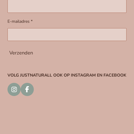
E-mailadres *
Verzenden
VOLG JUSTNATURALL OOK OP
INSTAGRAM EN FACEBOOK
I
F
n
a
s
c
t
e
a
b
g
o
r
o
a
k