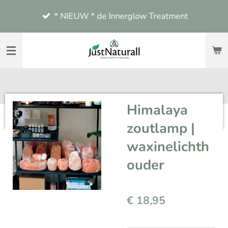
Ga
* NIEUW * de Innerglow Treatment
direct
naar
de
hoofdinhoud
Himalaya
zoutlamp |
waxinelichth
ouder
€ 18,95