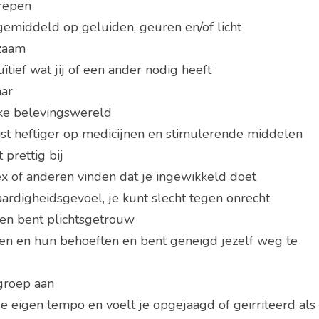
grepen
 gemiddeld op
geluiden, geuren en/of licht
dzaam
uïtief wat jij of een ander nodig heeft
aar
ijke belevingswereld
uist heftiger op medicijnen en stimulerende middelen
 prettig bij
x of anderen vinden dat je ingewikkeld doet
aardigheidsgevoel, je kunt slecht tegen onrecht
en bent plichtsgetrouw
ren en hun behoeften en bent geneigd jezelf weg te
 groep aan
je eigen tempo en voelt je opgejaagd of geïrriteerd als