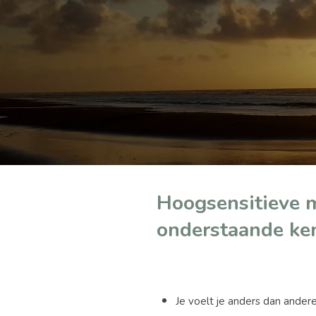
Hoogsensitieve 
onderstaande ke
Je voelt je anders dan ander