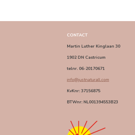
CONTACT
Martin Luther Kinglaan 30
1902 DN Castricum
telnr. 06-20170671
info@justnaturall.com
KvKnr: 37156875
BTWnr: NL001394553B23