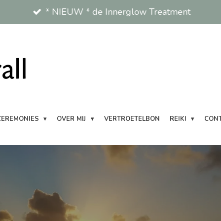
* NIEUW * de Innerglow Treatment
CEREMONIES
OVER MIJ
VERTROETELBON
REIKI
CON